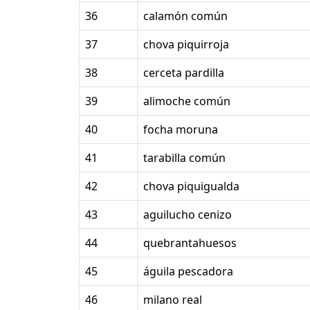
36
calamón común
37
chova piquirroja
38
cerceta pardilla
39
alimoche común
40
focha moruna
41
tarabilla común
42
chova piquigualda
43
aguilucho cenizo
44
quebrantahuesos
45
águila pescadora
46
milano real