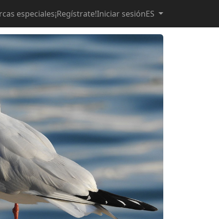
rcas especiales
¡Regístrate!
Iniciar sesión
ES