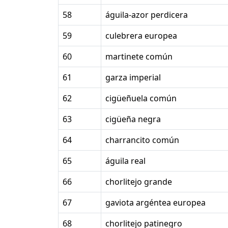
58
águila-azor perdicera
59
culebrera europea
60
martinete común
61
garza imperial
62
cigüeñuela común
63
cigüeña negra
64
charrancito común
65
águila real
66
chorlitejo grande
67
gaviota argéntea europea
68
chorlitejo patinegro