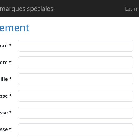
 marques spéciales
Les m
rement
ail *
om *
lle *
sse *
sse *
sse *