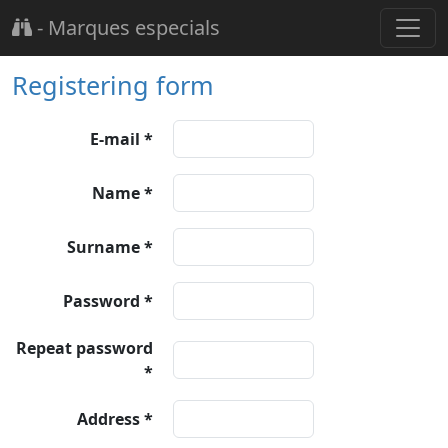
-
Marques especials
Registering form
E-mail *
Name *
Surname *
Password *
Repeat password
*
Address *